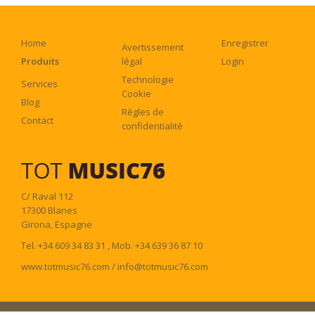
Home
Enregistrer
Avertissement
Produits
légal
Login
Technologie
Services
Cookie
Blog
Règles de
Contact
confidentialité
C/ Raval 112
17300
Blanes
Girona
,
Espagne
Tel
.
+34 609 34 83 31
,
Mob
.
+34 639 36 87 10
www.totmusic76.com
/
info@totmusic76.com