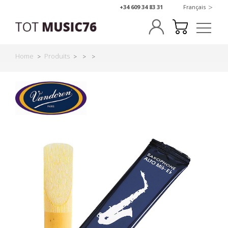
>
+34 609 34 83 31
Français
Home
Produits
>
>
>
>