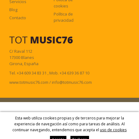
Servicios
cookies
Blog
Política de
Contacto
privacidad
C/ Raval 112
17300
Blanes
Girona
,
España
Tel
.
+34 609 34 83 31
,
Mob
.
+34 639 36 87 10
www.totmusic76.com
/
info@totmusic76.com
Esta web utiliza cookies propias y de terceros para mejorar la
experiencia de navegación así como para tareas de análisis. Al
continuar navegando, entendemos que acepta el
uso de cookies