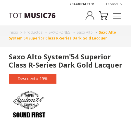
>
+34 609 34 83 31
Español
Inicio
Productos
SAXOFONES
Saxo Alto
Saxo Alto
>
>
>
>
System'54 Superior Class R-Series Dark Gold Lacquer
Saxo Alto System'54 Superior
Class R-Series Dark Gold Lacquer
Descuento 15%